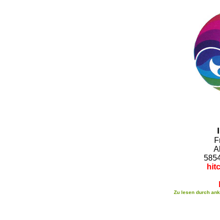
F
A
585
hit
Zu lesen durch ankl